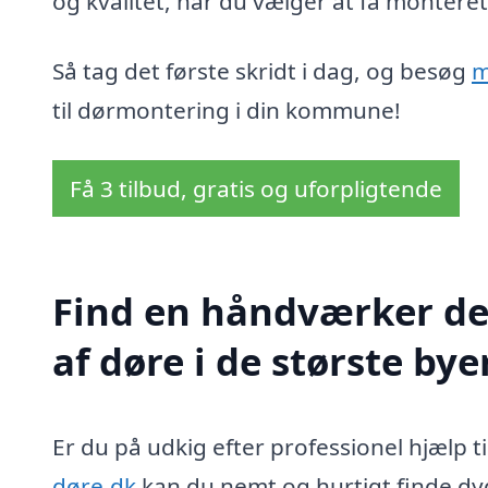
og kvalitet, når du vælger at få monteret
Så tag det første skridt i dag, og besøg
m
til dørmontering i din kommune!
Få 3 tilbud, gratis og uforpligtende
Find en håndværker d
af døre i de største by
Er du på udkig efter professionel hjælp t
døre.dk
kan du nemt og hurtigt finde dy