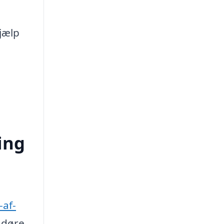
hjælp
ing
-af-
 døre