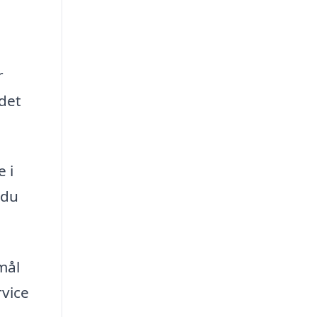
r
 det
 i
 du
mål
rvice