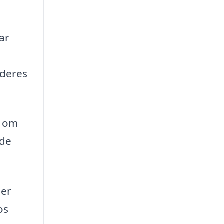
ar
 deres
g om
ede
der
os