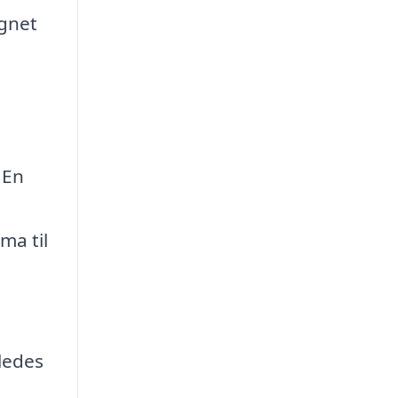
ignet
 En
ma til
ledes