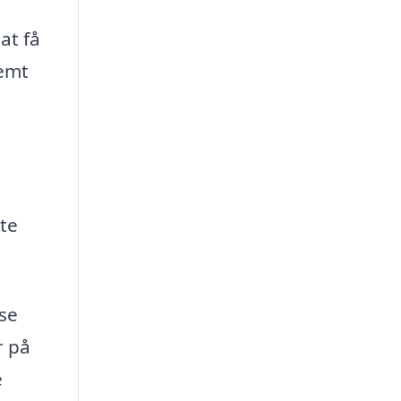
at få
nemt
te
sse
r på
e