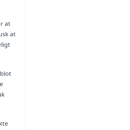
r at
usk at
ligt
 blot
te
uk
kte