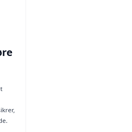
øre
t
ikrer,
de.