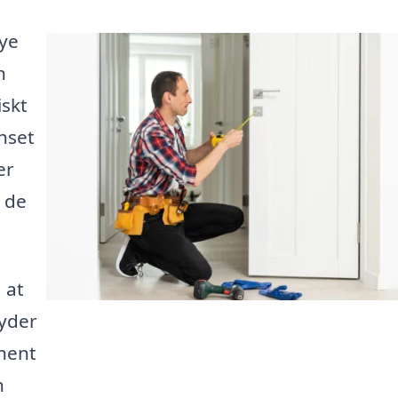
nye
n
iskt
nset
er
e de
 at
byder
dhent
n