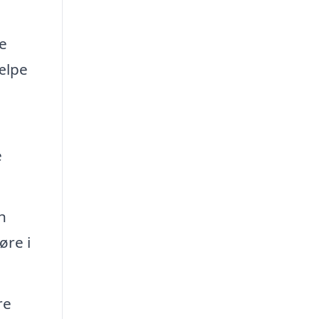
ge
ælpe
e
n
øre i
re