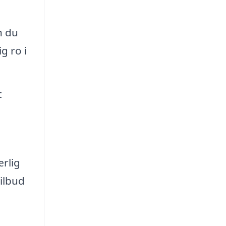
n du
g ro i
t
ærlig
ilbud