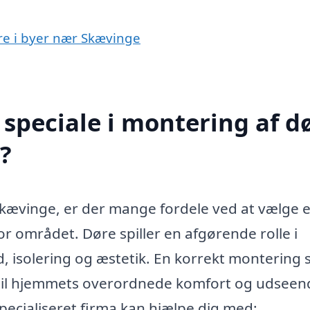
øre i byer nær Skævinge
speciale i montering af d
?
Skævinge, er der mange fordele ved at vælge e
or området. Døre spiller en afgørende rolle i
 isolering og æstetik. En korrekt montering s
 til hjemmets overordnede komfort og udseen
specialiseret firma kan hjælpe dig med: