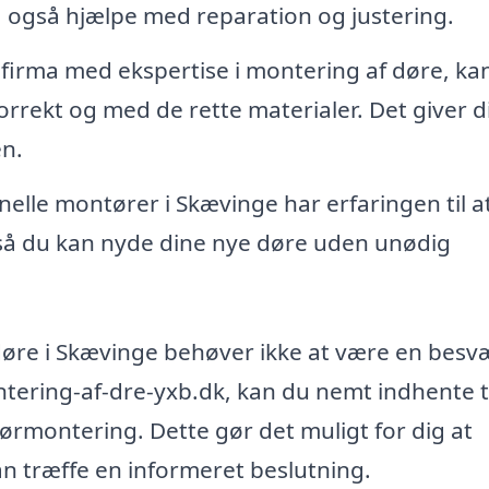
a også hjælpe med reparation og justering.
 firma med ekspertise i montering af døre, ka
orrekt og med de rette materialer. Det giver di
en.
elle montører i Skævinge har erfaringen til a
, så du kan nyde dine nye døre uden unødig
f døre i Skævinge behøver ikke at være en besv
tering-af-dre-yxb.dk, kan du nemt indhente t
i dørmontering. Dette gør det muligt for dig at
n træffe en informeret beslutning.