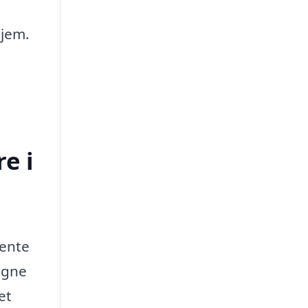
hjem.
e i
hente
igne
et