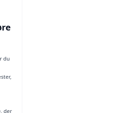
øre
år du
ster,
, der