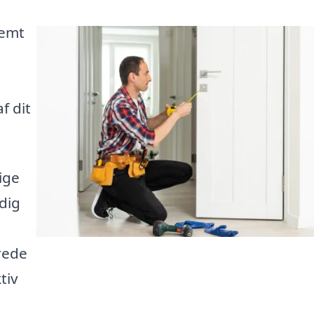
nemt
f dit
ige
 dig
rede
tiv