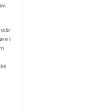
av.
rstår
øre i
om
kke