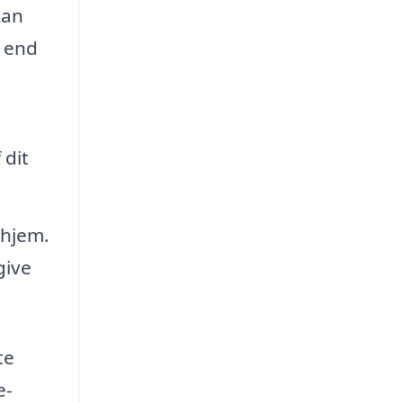
kan
d end
 dit
 hjem.
give
te
e-