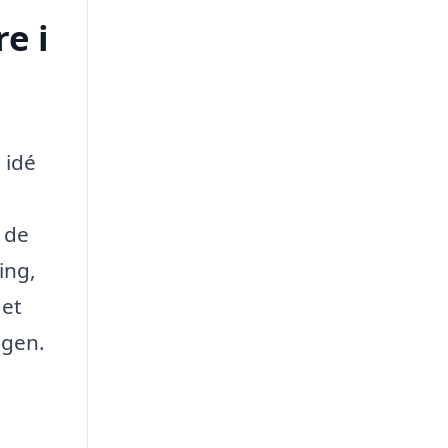
e i
 idé
 de
ing,
det
agen.