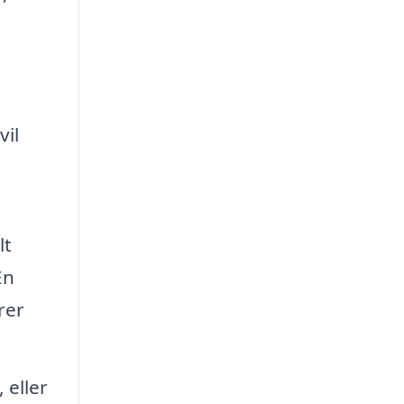
il
lt
En
rer
 eller