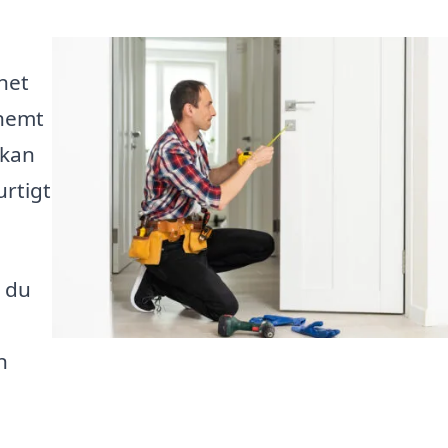
net
 nemt
 kan
urtigt
å du
n