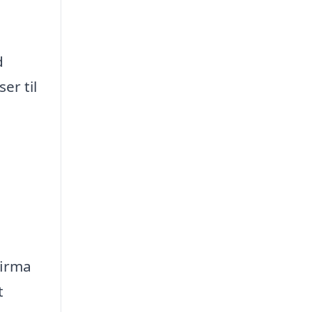
d
er til
firma
t