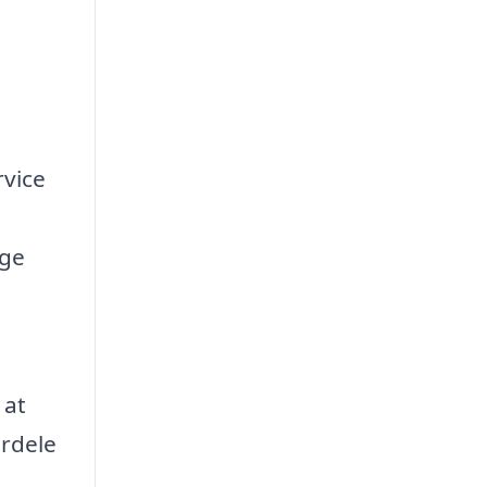
rvice
ige
 at
ordele