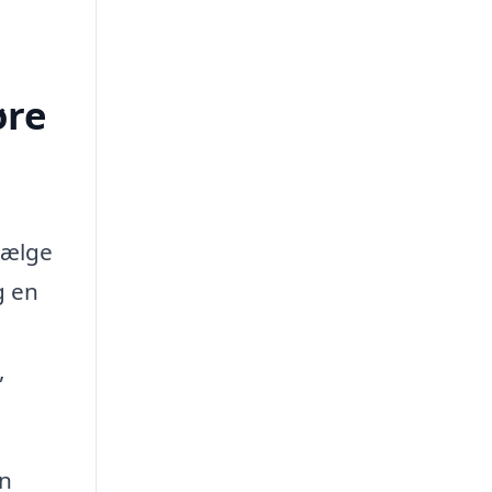
øre
 vælge
g en
,
n