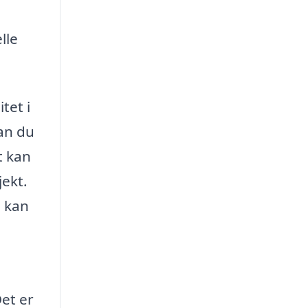
lle
tet i
kan du
t kan
jekt.
u kan
Det er