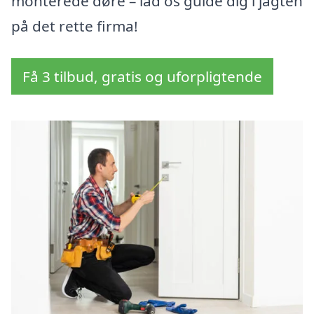
monterede døre – lad os guide dig i jagten
på det rette firma!
Få 3 tilbud, gratis og uforpligtende