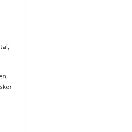
tal,
 en
nsker