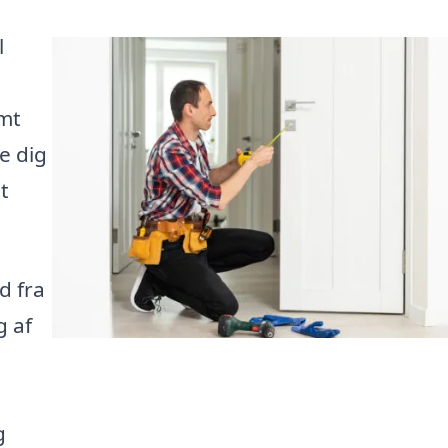
l
emt
e dig
t
d fra
g af
g