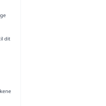
ige
l dit
lkene