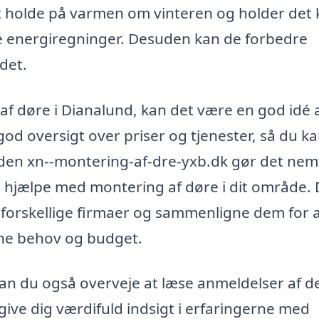
t holde på varmen om vinteren og holder det k
e energiregninger. Desuden kan de forbedre
ndet.
 af døre i Dianalund, kan det være en god idé 
 god oversigt over priser og tjenester, så du k
den xn--montering-af-dre-yxb.dk gør det nemt
kan hjælpe med montering af døre i dit område.
a forskellige firmaer og sammenligne dem for 
dine behov og budget.
, kan du også overveje at læse anmeldelser af d
 give dig værdifuld indsigt i erfaringerne med