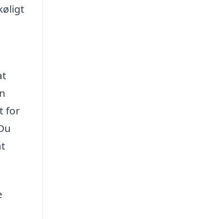
øligt
at
an
 for
 Du
at
e