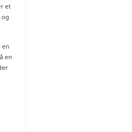
r et
y og
e en
så en
der