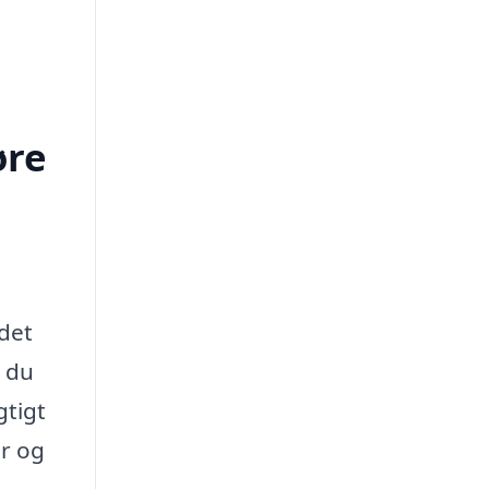
øre
det
m du
gtigt
er og