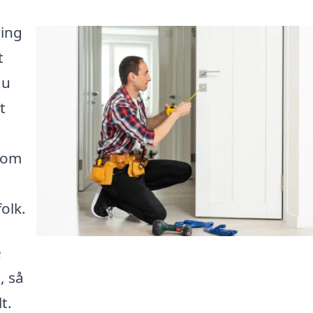
ring
t
du
t
 om
olk.
e
, så
t.