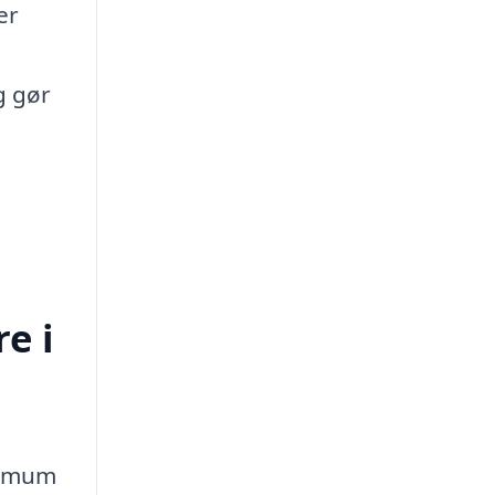
er
ig gør
e i
inimum