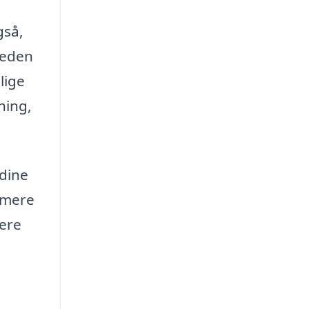
gså,
heden
lige
ning,
 dine
o mere
gere