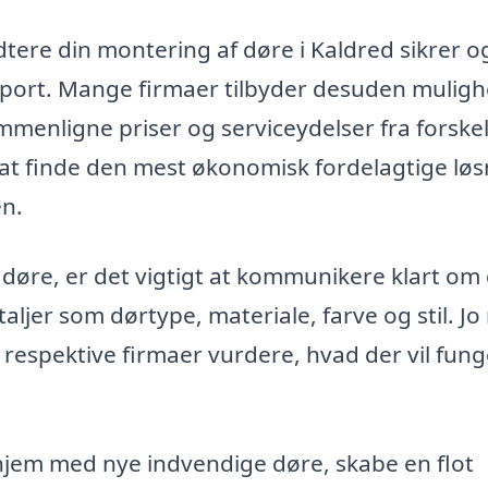
ndtere din montering af døre i Kaldred sikrer o
pport. Mange firmaer tilbyder desuden mulig
ammenligne priser og serviceydelser fra forskel
t finde den mest økonomisk fordelagtige løs
en.
døre, er det vigtigt at kommunikere klart om
aljer som dørtype, materiale, farve og stil. J
 respektive firmaer vurdere, hvad der vil fun
hjem med nye indvendige døre, skabe en flot