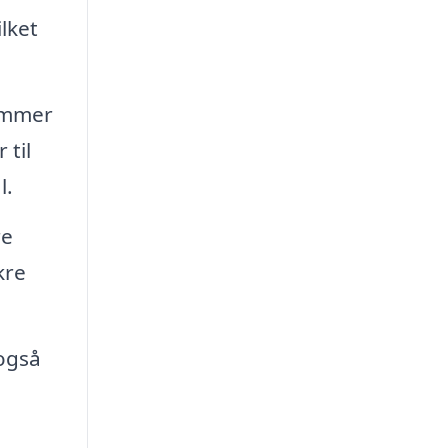
lket
rammer
 til
l.
re
kre
også