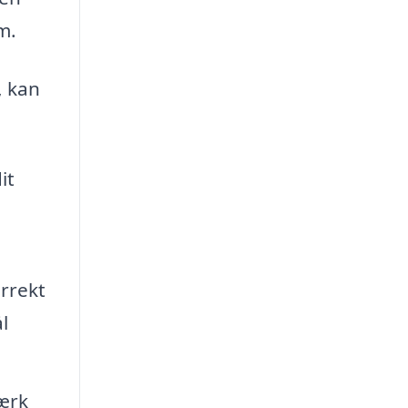
m.
, kan
it
rrekt
l
ærk