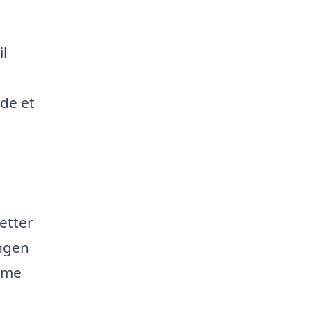
il
nde et
letter
ingen
amme