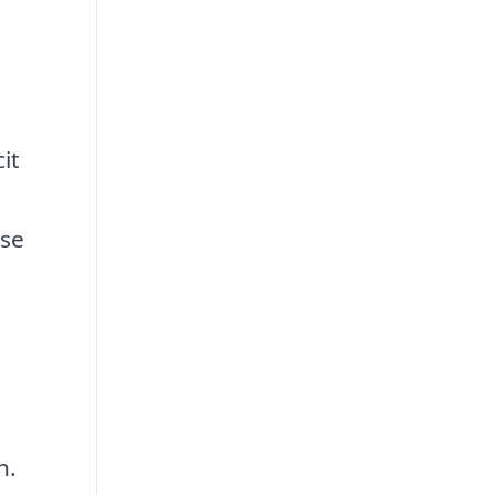
e
it
lse
n.