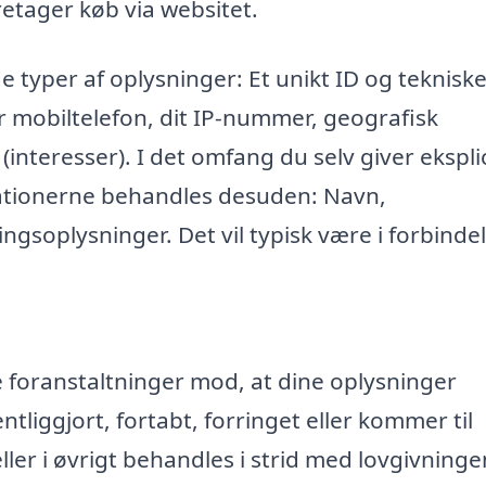
retager køb via websitet.
e typer af oplysninger: Et unikt ID og teknisk
r mobiltelefon, dit IP-nummer, geografisk
 (interesser). I det omfang du selv giver eksplic
mationerne behandles desuden: Navn,
ngsoplysninger. Det vil typisk være i forbinde
ke foranstaltninger mod, at dine oplysninger
entliggjort, fortabt, forringet eller kommer til
r i øvrigt behandles i strid med lovgivninge