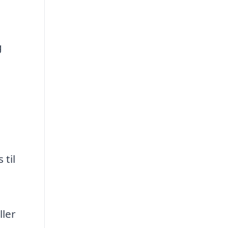
g
 til
ller