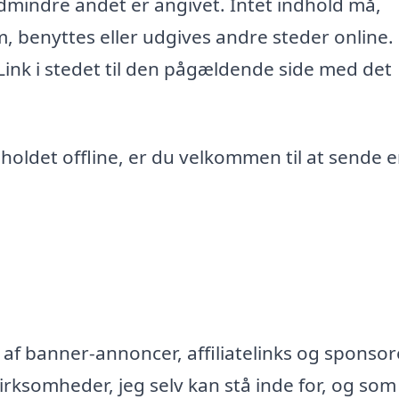
edmindre andet er angivet. Intet indhold må,
m, benyttes eller udgives andre steder online.
 Link i stedet til den pågældende side med det
ndholdet offline, er du velkommen til at sende 
af banner-annoncer, affiliatelinks og sponsor
rksomheder, jeg selv kan stå inde for, og som