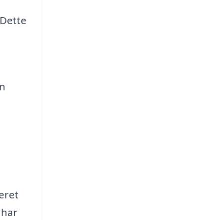
 Dette
en
eret
 har