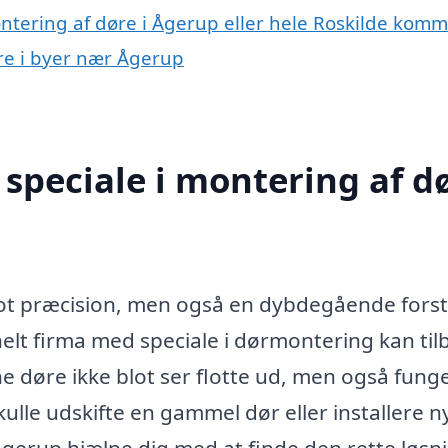
ontering af døre i Ågerup eller hele Roskilde kom
øre i byer nær Ågerup
speciale i montering af d
lot præcision, men også en dybdegående forst
nelt firma med speciale i dørmontering kan ti
dine døre ikke blot ser flotte ud, men også fung
ulle udskifte en gammel dør eller installere n
 Ågerup hjælpe dig med at finde den rette løsn