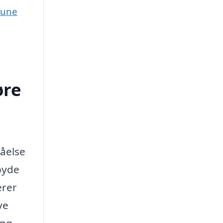
mune
øre
åelse
lbyde
erer
ye
ing.