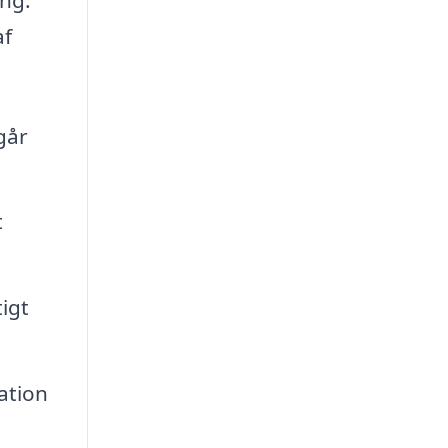
af
går
t
igt
ation