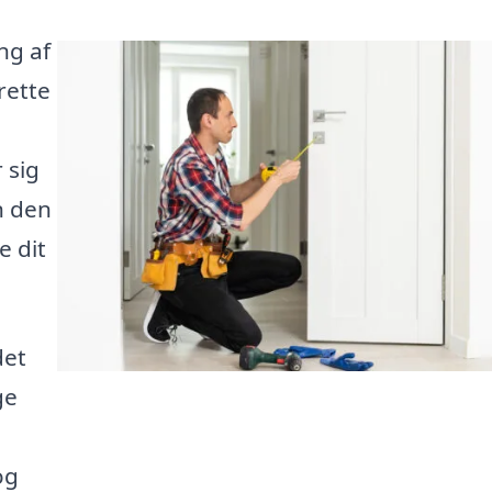
ng af
rette
 sig
n den
e dit
det
ge
og