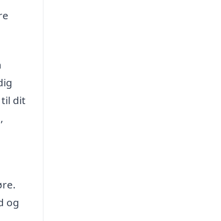
re
n
dig
il dit
,
øre.
d og