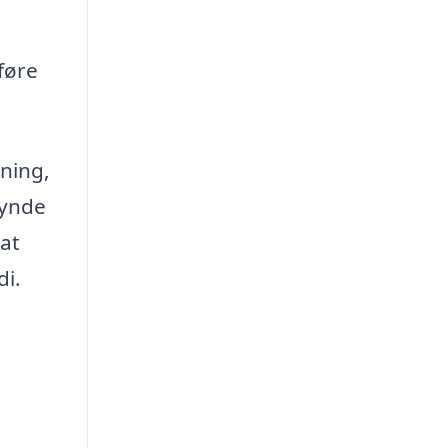
føre
sning,
gynde
at
di.