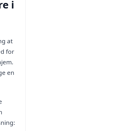
e i
ng at
ed for
hjem.
ge en
e
n
sning: