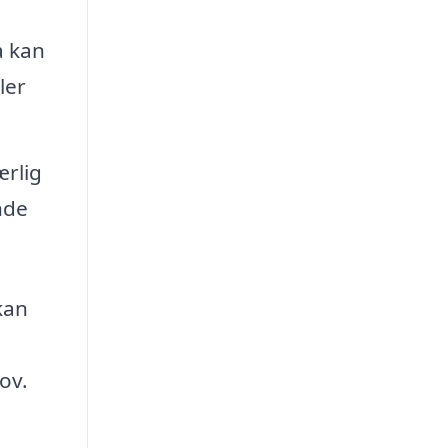
a kan
ler
ærlig
nde
kan
ov.