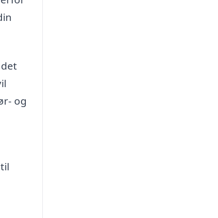
din
 det
il
ør- og
il