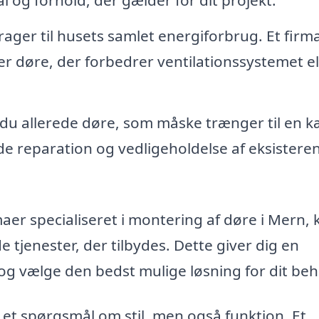
ål og forhold, der gælder for dit projekt.
ager til husets samlet energiforbrug. Et firm
 døre, der forbedrer ventilationssystemet el
du allerede døre, som måske trænger til en k
yde reparation og vedligeholdelse af eksistere
maer specialiseret i montering af døre i Mern, 
e tjenester, der tilbydes. Dette giver dig en
og vælge den bedst mulige løsning for dit beh
n et spørgsmål om stil, men også funktion. Et