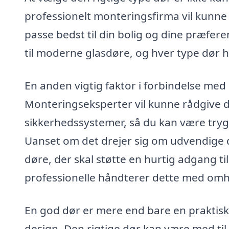
professionelt monteringsfirma vil kunne g
passe bedst til din bolig og dine præfere
til moderne glasdøre, og hver type dør h
En anden vigtig faktor i forbindelse med
Monteringseksperter vil kunne rådgive d
sikkerhedssystemer, så du kan være tryg v
Uanset om det drejer sig om udvendige d
døre, der skal støtte en hurtig adgang til
professionelle håndterer dette med omh
En god dør er mere end bare en praktisk l
design. Den rigtige dør kan være med til