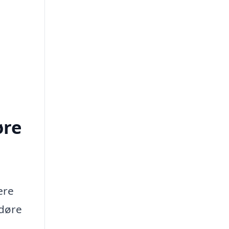
øre
ære
 døre