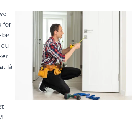
nye
 for
kabe
 du
ker
at få
et
Vi