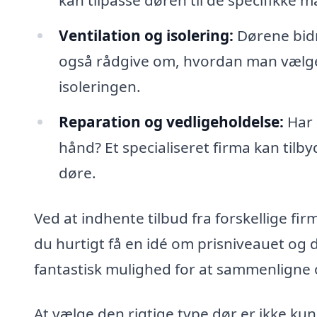
kan tilpasse døren til de specifikke m
Ventilation og isolering:
Dørene bidr
også rådgive om, hvordan man vælger
isoleringen.
Reparation og vedligeholdelse:
Har 
hånd? Et specialiseret firma kan tilb
døre.
Ved at indhente tilbud fra forskellige fir
du hurtigt få en idé om prisniveauet og d
fantastisk mulighed for at sammenligne 
At vælge den rigtige type dør er ikke ku