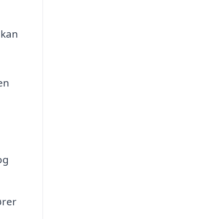
 kan
en
og
ører