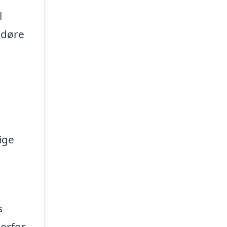
l
rædøre
.
ige
s
derfor