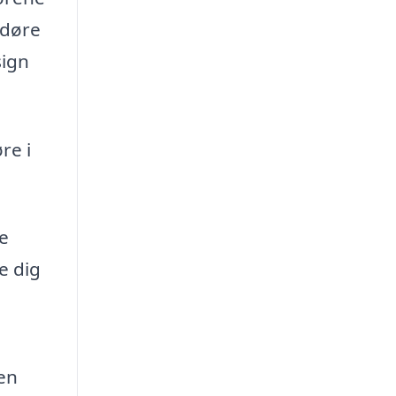
 døre
sign
re i
te
e dig
 en