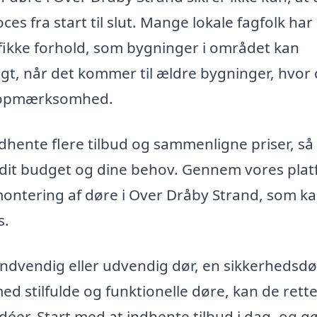
es fra start til slut. Mange lokale fagfolk har
ifikke forhold, som bygninger i området kan
gt, når det kommer til ældre bygninger, hvor
a opmærksomhed.
dhente flere tilbud og sammenligne priser, så
il dit budget og dine behov. Gennem vores pla
montering af døre i Over Dråby Strand, som k
s.
ndvendig eller udvendig dør, en sikkerhedsdø
ed stilfulde og funktionelle døre, kan de rett
déer. Start med at indhente tilbud i dag, og gø