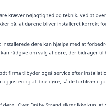
re kræver nøjagtighed og teknik. Ved at ove
ker på, at dørene bliver installeret korrekt fo
 installerede døre kan hjælpe med at forbedr
 kan rådgive om valg af døre, der bidrager til
odt firma tilbyder også service efter installati
og justering af dine døre, så de forbliver i g
f døre i Over Dråby Strand sikrer ikke kun, at 