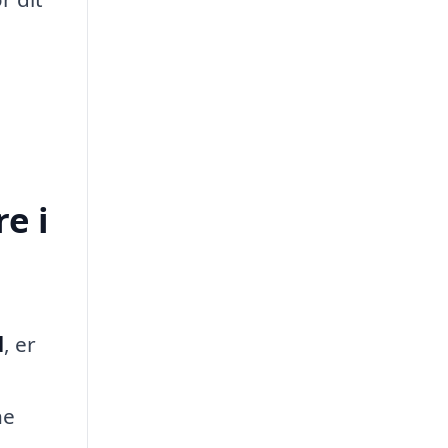
e i
d
, er
ne