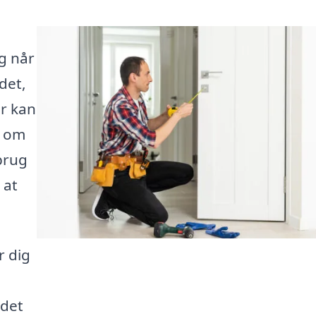
g når
det,
er kan
t om
brug
 at
r dig
 det