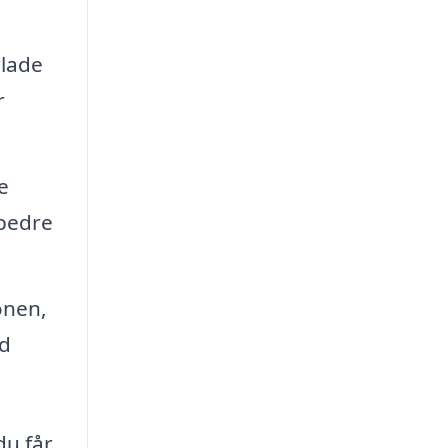
rlade
r
e
 bedre
onen,
od
du får