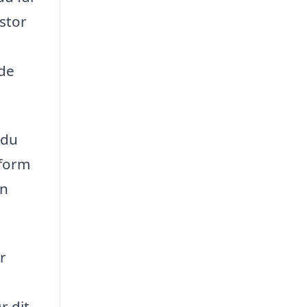
 stor
 de
 du
tform
an
r
e
r dit