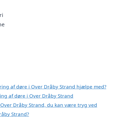
ri
ne
ring af døre i Over Dråby Strand hjælpe med?
ing af døre i Over Dråby Strand
i Over Dråby Strand, du kan være tryg ved
råby Strand?