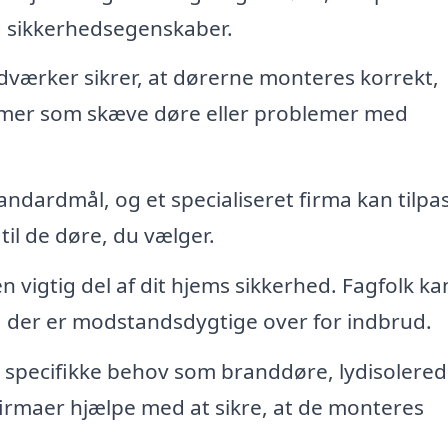
g sikkerhedsegenskaber.
værker sikrer, at dørerne monteres korrekt,
lemer som skæve døre eller problemer med
tandardmål, og et specialiseret firma kan tilpa
il de døre, du vælger.
n vigtig del af dit hjems sikkerhed. Fagfolk ka
e, der er modstandsdygtige over for indbrud.
 specifikke behov som branddøre, lydisolere
firmaer hjælpe med at sikre, at de monteres