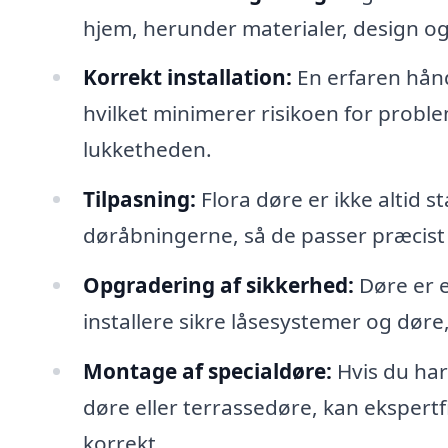
hjem, herunder materialer, design o
Korrekt installation:
En erfaren hånd
hvilket minimerer risikoen for prob
lukketheden.
Tilpasning:
Flora døre er ikke altid s
døråbningerne, så de passer præcist t
Opgradering af sikkerhed:
Døre er e
installere sikre låsesystemer og dør
Montage af specialdøre:
Hvis du har
døre eller terrassedøre, kan ekspert
korrekt.