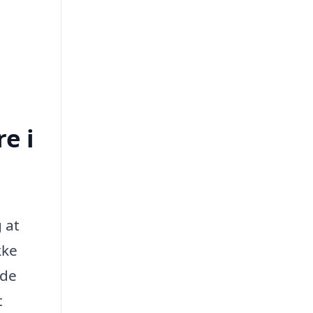
e i
 at
kke
 de
t