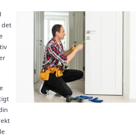
l
 det
e
tiv
er
e
tigt
din
rekt
de