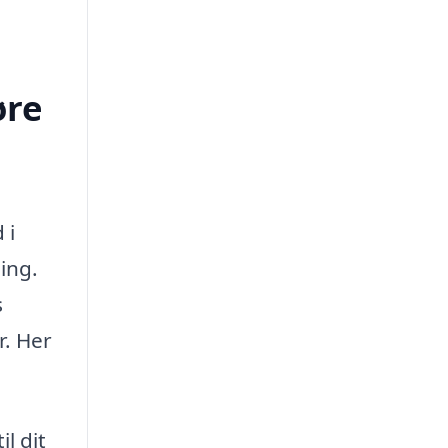
øre
 i
ing.
s
r. Her
l dit