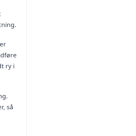
t
tning.
 er
udføre
t ry i
ng.
r, så