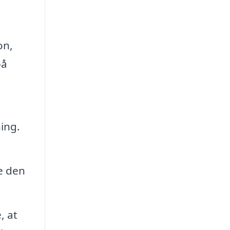
on,
på
ing.
e den
, at