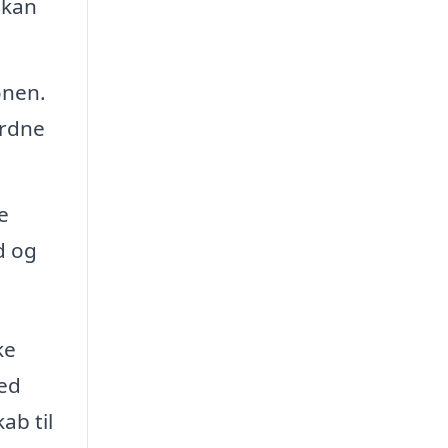
 kan
onen.
ordne
e
d og
ke
Med
ab til