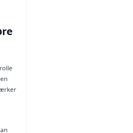
øre
rolle
men
værker
kan