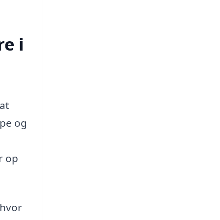
e i
at
ype og
r op
 hvor