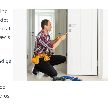
ring
 det
ed at
ræcis
ndige
 og
d os
m.