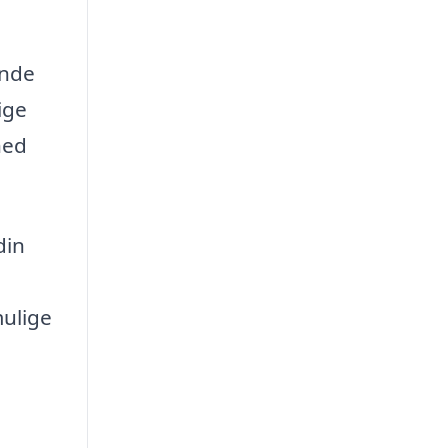
ende
ige
hed
din
mulige