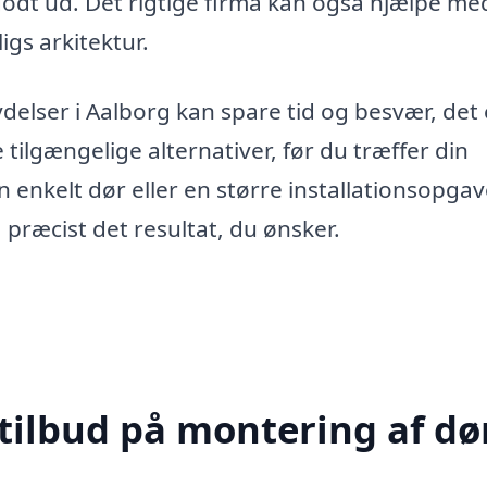
odt ud. Det rigtige firma kan også hjælpe me
gs arkitektur.
delser i Aalborg kan spare tid og besvær, det 
 tilgængelige alternativer, før du træffer din
 enkelt dør eller en større installationsopgav
få præcist det resultat, du ønsker.
tilbud på montering af dør