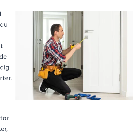
l
 du
et
ede
 dig
rter,
stor
er,