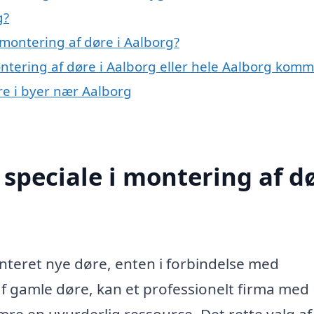
g?
montering af døre i Aalborg?
ontering af døre i Aalborg eller hele Aalborg kom
øre i byer nær Aalborg
speciale i montering af d
nteret nye døre, enten i forbindelse med
af gamle døre, kan et professionelt firma med
re en uvurderlig ressource. Det rette valg af