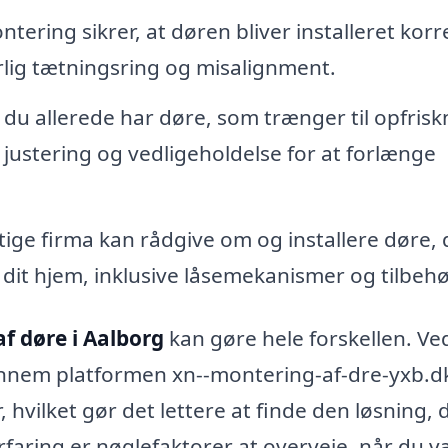
tering sikrer, at døren bliver installeret korr
rlig tætningsring og misalignment.
 du allerede har døre, som trænger til opfrisk
 justering og vedligeholdelse for at forlænge
tige firma kan rådgive om og installere døre, 
i dit hjem, inklusive låsemekanismer og tilbehø
f døre i Aalborg
kan gøre hele forskellen. Ve
 gennem platformen xn--montering-af-dre-yxb.d
hvilket gør det lettere at finde den løsning, 
erfaring er nøglefaktorer at overveje, når du v