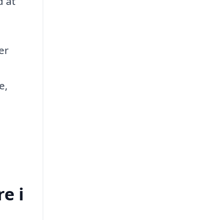
d at
er
e,
e i