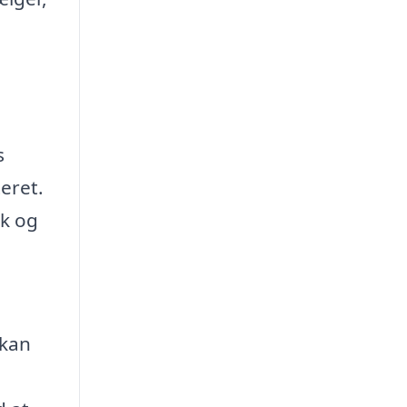
s
teret.
sk og
 kan