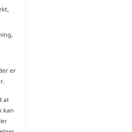
ekt,
ning,
der er
r.
d at
k kan
der
ælger,