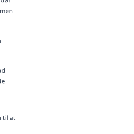
, men
n
ad
de
til at