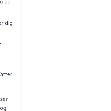
u tid
er dig
t
atter
sser
 og