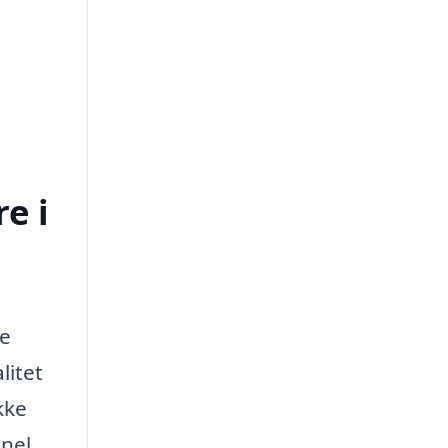
e i
te
litet
kke
onel