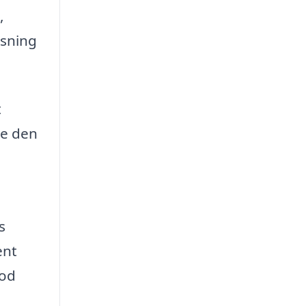
,
øsning
t
de den
s
ent
mod