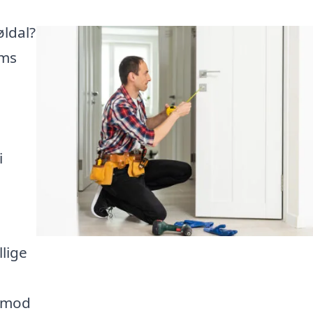
ldal?
ems
i
llige
e mod