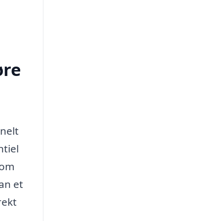
øre
nelt
tiel
 om
an et
rekt