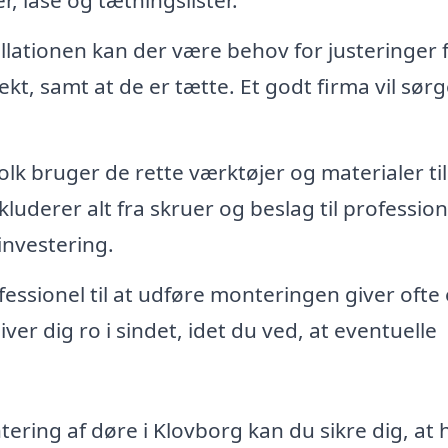
r, låse og tætningslister.
allationen kan der være behov for justeringer f
kt, samt at de er tætte. Et godt firma vil sørge
lk bruger de rette værktøjer og materialer til
kluderer alt fra skruer og beslag til profession
investering.
essionel til at udføre monteringen giver ofte
ver dig ro i sindet, idet du ved, at eventuelle
ering af døre i Klovborg kan du sikre dig, at 