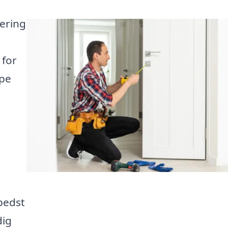
ering
 for
lpe
bedst
dig