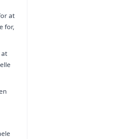
or at
 for,
 at
elle
 en
hele