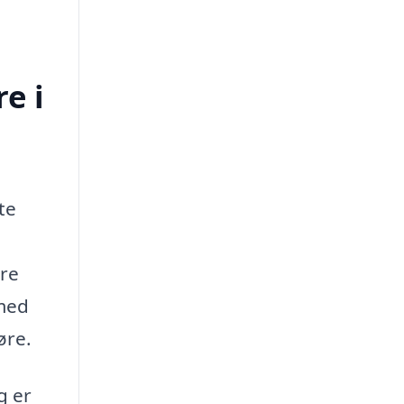
e i
te
ere
 med
øre.
g er