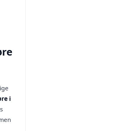
øre
ige
re i
es
, men