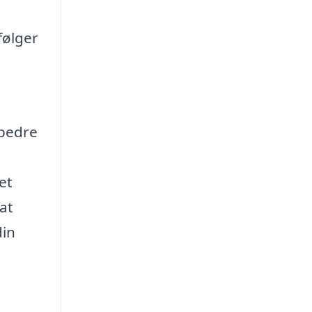
følger
rbedre
et
at
din