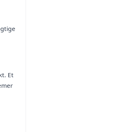
igtige
t. Et
lemer