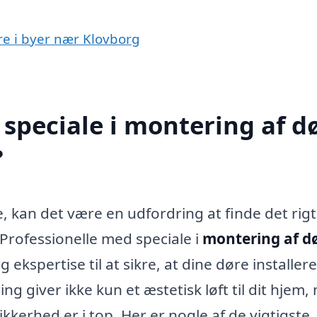
øre i byer nær Klovborg
speciale i montering af d
?
, kan det være en udfordring at finde det rigt
 Professionelle med speciale i
montering af dø
kspertise til at sikre, at dine døre installer
ng giver ikke kun et æstetisk løft til dit hjem
ikkerhed er i top. Her er nogle af de vigtigste