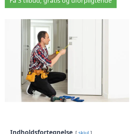
Få 3 tilbud, gratis og uforpligtende
Indholdsfortegnelse
skjul