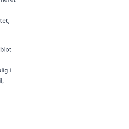
tet,
 blot
ig i
l,