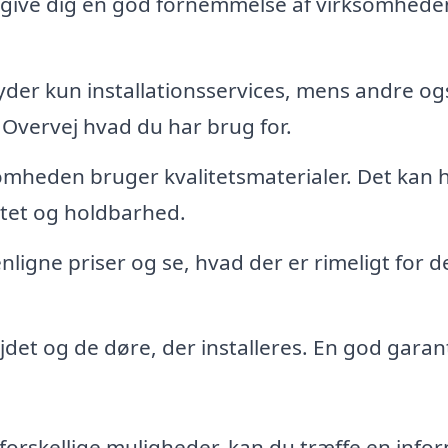
n give dig en god fornemmelse af virksomhede
yder kun installationsservices, mens andre og
 Overvej hvad du har brug for.
somheden bruger kvalitetsmaterialer. Det kan 
itet og holdbarhed.
ligne priser og se, hvad der er rimeligt for d
et og de døre, der installeres. En god garan
forskellige muligheder, kan du træffe en info