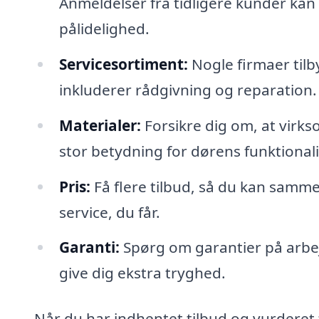
Anmeldelser fra tidligere kunder ka
pålidelighed.
Servicesortiment:
Nogle firmaer tilb
inkluderer rådgivning og reparation.
Materialer:
Forsikre dig om, at virk
stor betydning for dørens funktional
Pris:
Få flere tilbud, så du kan sammen
service, du får.
Garanti:
Spørg om garantier på arbejd
give dig ekstra tryghed.
Når du har indhentet tilbud og vurderet 