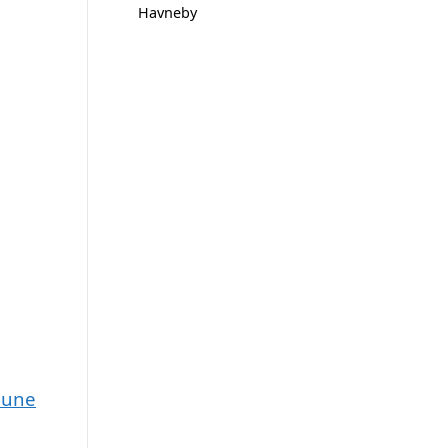
Havneby
mune