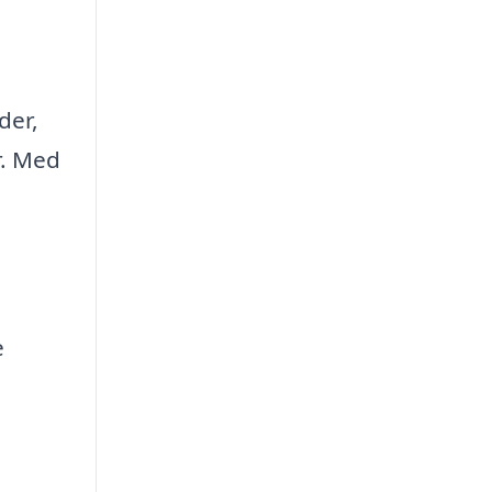
der,
r. Med
e