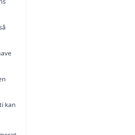
ns
så
have
en
ti kan
rmeret