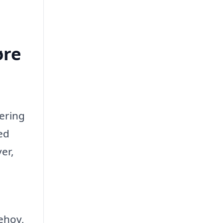
øre
ering
ed
er,
ehov,