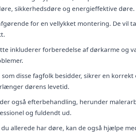
re, sikkerhedsdøre og energieffektive døre.
fgørende for en vellykket montering. De vil t
t.
te inkluderer forberedelse af dørkarme og 
oblemer.
som disse fagfolk besidder, sikrer en korrekt
forlænger dørens levetid.
yder også efterbehandling, herunder malerar
fessionel og fuldendt ud.
 du allerede har døre, kan de også hjælpe me