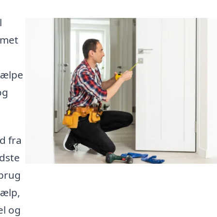
l
mmet
hjælpe
og
d fra
edste
 brug
jælp,
el og