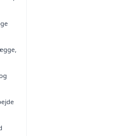
age
vægge,
 og
bejde
d