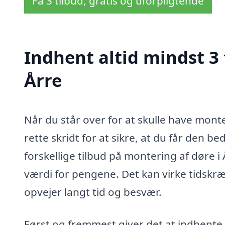
Få 3 tilbud, gratis og uforpligtende
Indhent altid mindst 3 
Årre
Når du står over for at skulle have monter
rette skridt for at sikre, at du får den be
forskellige tilbud på montering af døre i 
værdi for pengene. Det kan virke tidskr
opvejer langt tid og besvær.
Først og fremmest giver det at indhente 