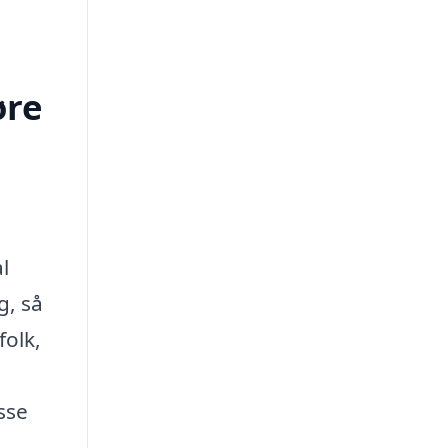
øre
l
g, så
folk,
sse