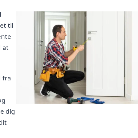
l
t til
ente
d at
 fra
og
e dig
dit