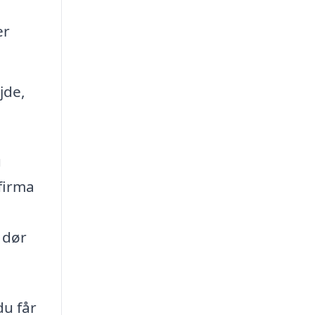
er
jde,
u
firma
 dør
du får