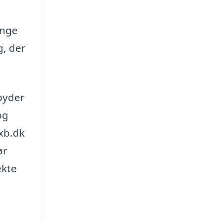
ange
g, der
lbyder
og
yxb.dk
ør
ekte