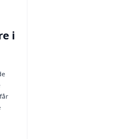
e i
de
e
får
e