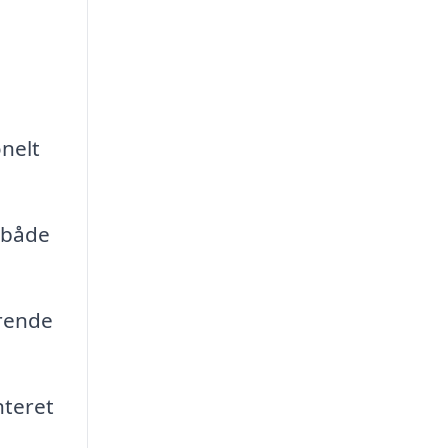
nelt
r både
erende
nteret