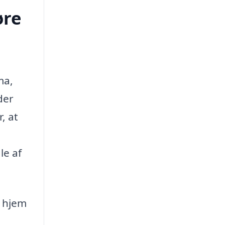
øre
ma,
der
, at
le af
t hjem