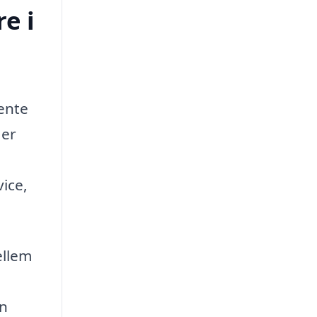
e i
hente
 er
ice,
ellem
in