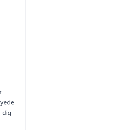
r
rsyede
r dig