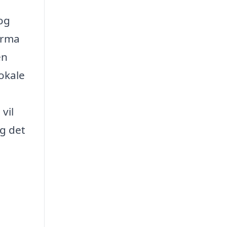
 og
firma
en
okale
vil
ag det