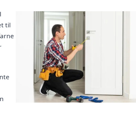
l
 til
farne
r
ente
en