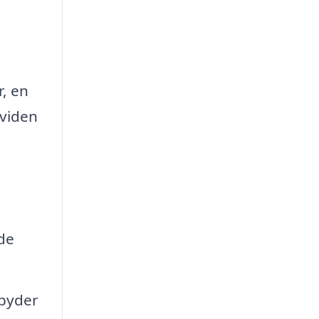
, en
 viden
 de
lbyder