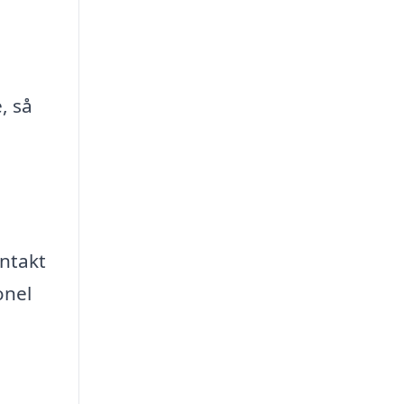
, så
ontakt
onel