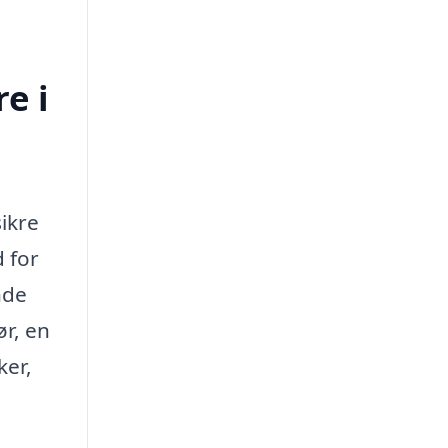
e i
sikre
d for
nde
ør, en
ker,