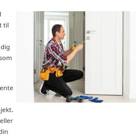
l
til
 dig
, som
hente
jekt.
eller
din