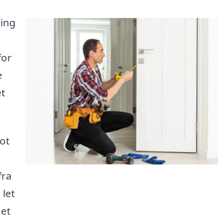
ring
for
e
et
ot
fra
 let
det