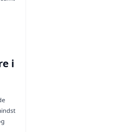
e i
de
mindst
og