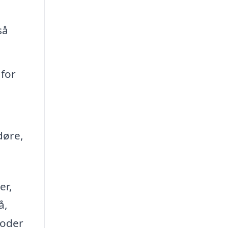
så
 for
døre,
er,
å,
toder