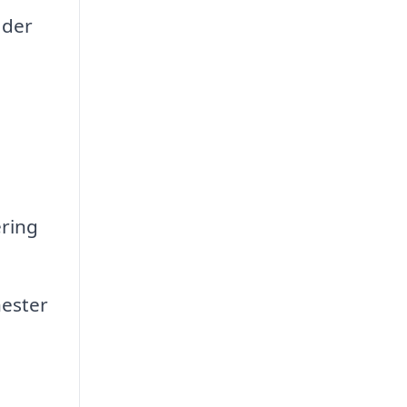
 der
ering
nester