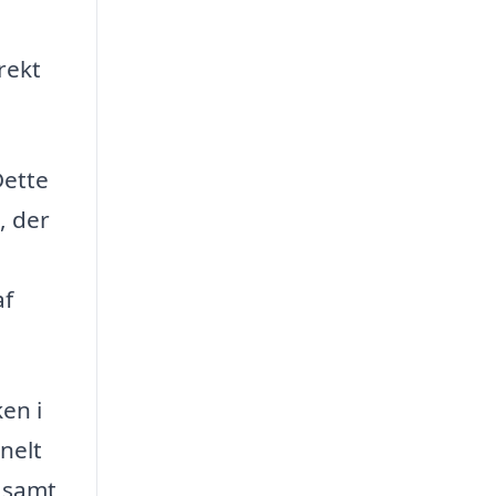
rekt
Dette
, der
af
en i
nelt
, samt