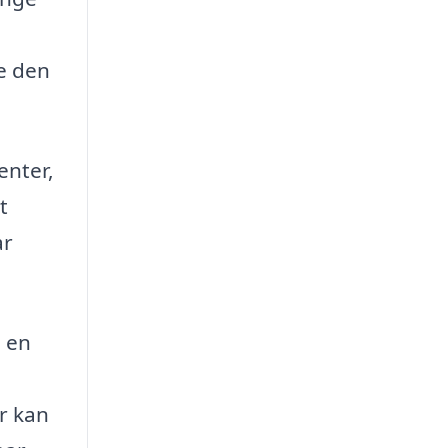
de den
enter,
t
ar
å en
er kan