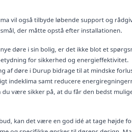
rma vil også tilbyde løbende support og rådgi
smål, der måtte opstå efter installationen.
 nye døre i sin bolig, er det ikke blot et spørg
etydning for sikkerhed og energieffektivitet.
g af døre i Durup bidrage til at mindske forlu
gt indeklima samt reducere energiregninger
n du være sikker på, at du får den bedst mulig
lbud, kan det være en god idé at tage højde fo
mme og specifikke ønsker til dørens design. M