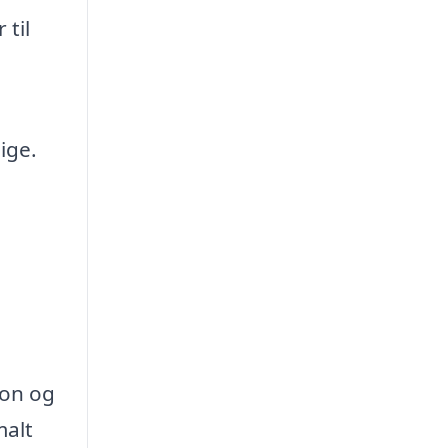
 til
ige.
ion og
malt