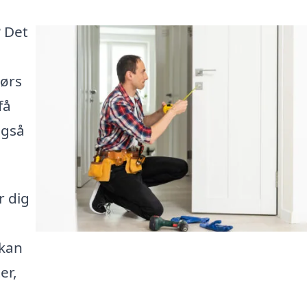
 Det
dørs
få
også
r dig
 kan
er,