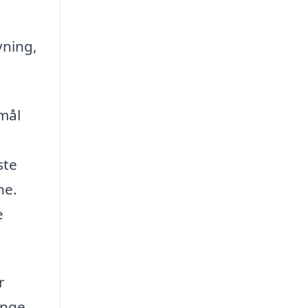
vning,
smål
ste
ne.
e
r
ange