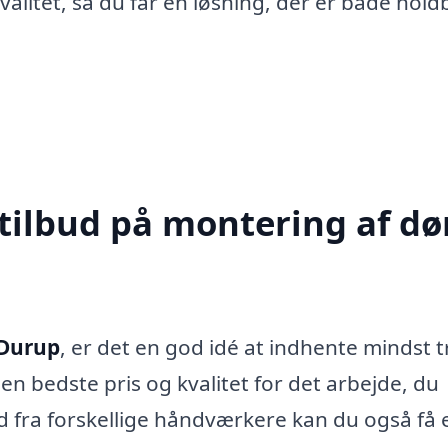
valitet, så du får en løsning, der er både hold
tilbud på montering af dør
 Durup
, er det en god idé at indhente mindst t
 den bedste pris og kvalitet for det arbejde, du
d fra forskellige håndværkere kan du også få 