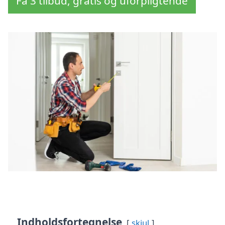
Få 3 tilbud, gratis og uforpligtende
Indholdsfortegnelse
skjul