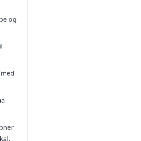
ype og
l
e med
ma
åbner
kal.