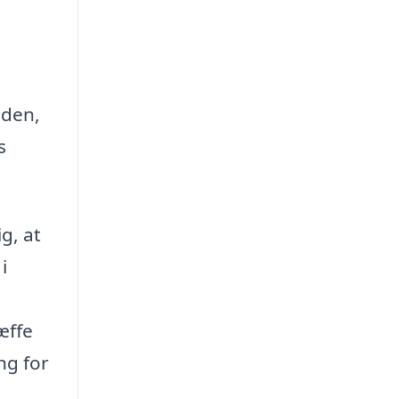
iden,
s
g, at
i
l
æffe
ng for
.