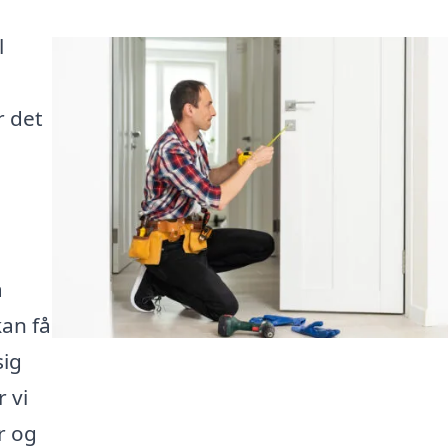
l
r det
g
a
kan få
sig
 vi
er og