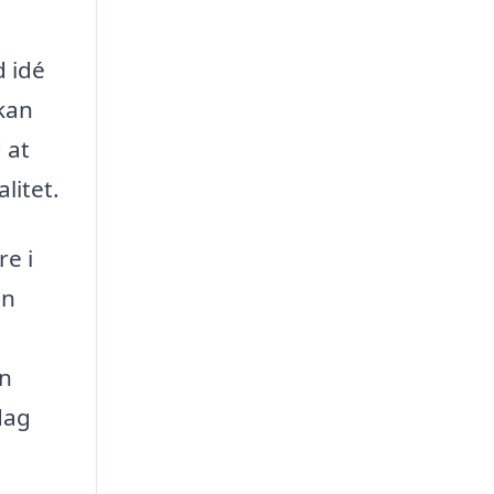
d idé
 kan
 at
litet.
re i
an
en
dag