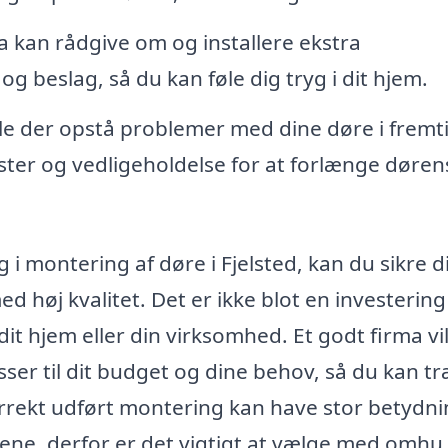
a kan rådgive om og installere ekstra
g beslag, så du kan føle dig tryg i dit hjem.
le der opstå problemer med dine døre i fremt
ster og vedligeholdelse for at forlænge døren
g i montering af døre i Fjelsted, kan du sikre di
d høj kvalitet. Det er ikke blot en investering 
it hjem eller din virksomhed. Et godt firma vi
ser til dit budget og dine behov, så du kan tr
orrekt udført montering kan have stor betydni
ene, derfor er det vigtigt at vælge med omhu