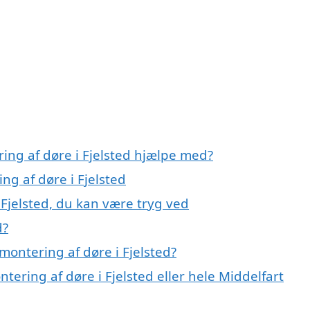
ing af døre i Fjelsted hjælpe med?
ng af døre i Fjelsted
 Fjelsted, du kan være tryg ved
d?
ontering af døre i Fjelsted?
tering af døre i Fjelsted eller hele Middelfart