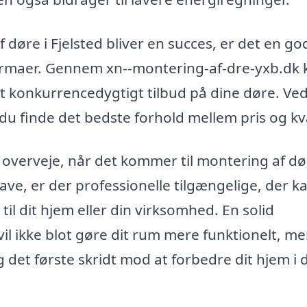
 døre i Fjelsted bliver en succes, er det en go
e firmaer. Gennem xn--montering-af-dre-yxb.dk
et konkurrencedygtigt tilbud på dine døre. Ved
du finde det bedste forhold mellem pris og kva
overveje, når det kommer til montering af dø
ave, er der professionelle tilgængelige, der k
 til dit hjem eller din virksomhed. En solid
l ikke blot gøre dit rum mere funktionelt, m
et første skridt mod at forbedre dit hjem i 