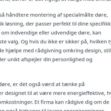
så håndtere montering af specialmålte døre,
ik løsning, der passer perfekt til dine specifik
g om indvendige eller udvendige døre, kan
e valg. Og hvis du ikke er sikker på, hvilken 
 de hjælpe med rådgivning omkring design, sti
 der unikt afspejler din personlighed og
 døre, er det også værd at tænke på
designet til at være mere energieffektive, hv
mkostninger. Et firma kan rådgive dig om de
en også bidrager til lavere energiregninger.