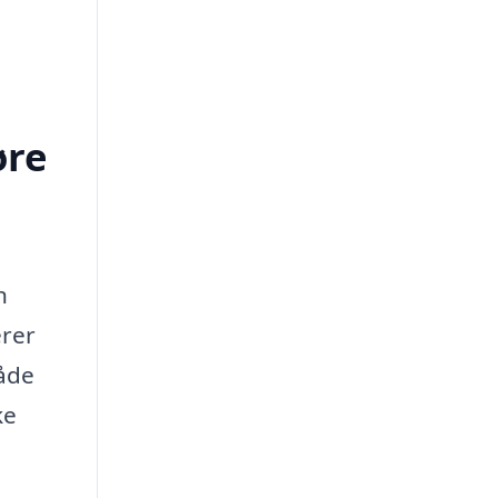
øre
n
erer
både
ke