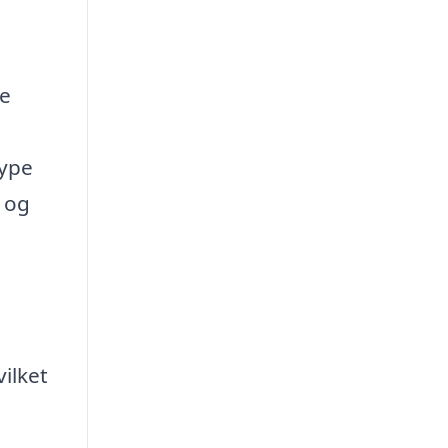
ke
type
l og
ilket